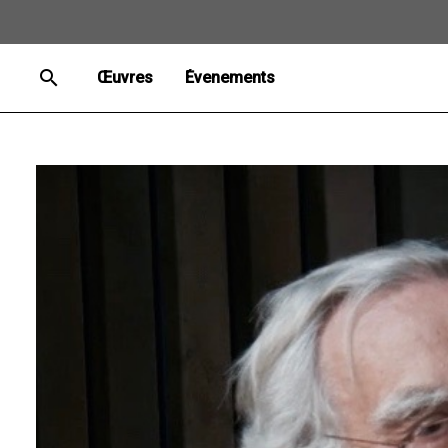
search
Œuvres
Évenements